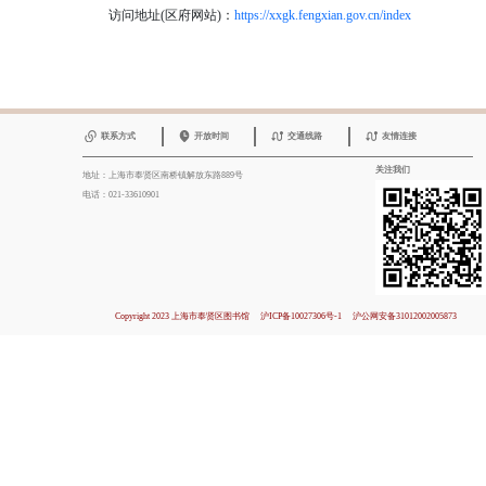
访问地址(区府网站)：
https://xxgk.fengxian.gov.cn/index
联系方式
开放时间
交通线路
友情连接
关注我们
地址：上海市奉贤区南桥镇解放东路889号
电话：021-33610901
Copyright 2023 上海市奉贤区图书馆
沪ICP备10027306号-1
沪公网安备31012002005873