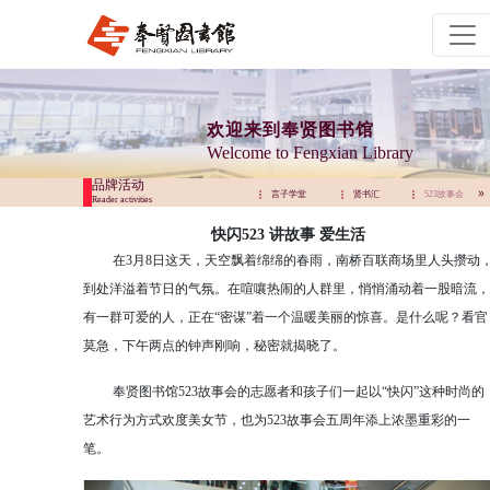
欢迎来到奉贤图书馆
Welcome to Fengxian Library
品牌活动
贤书汇
523故事会
言子讲坛
言子学堂
贤书汇
523故事会
Reader activities
快闪523 讲故事 爱生活
在3月8日这天，天空飘着绵绵的春雨，南桥百联商场里人头攒动
到处洋溢着节日的气氛。在喧嚷热闹的人群里，悄悄涌动着一股暗流，
有一群可爱的人，正在“密谋”着一个温暖美丽的惊喜。是什么呢？看官
莫急，下午两点的钟声刚响，秘密就揭晓了。
奉贤图书馆523故事会的志愿者和孩子们一起以“快闪”这种时尚的
艺术行为方式欢度美女节，也为523故事会五周年添上浓墨重彩的一
笔。