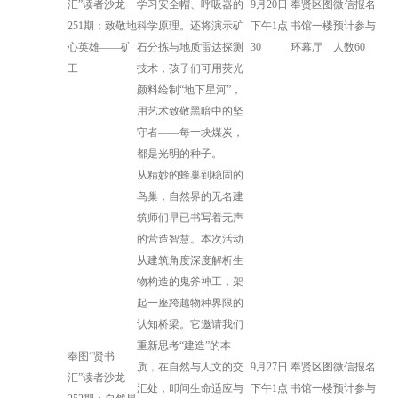
汇”读者沙龙
学习安全帽、呼吸器的
9月20日
奉贤区图
微信报名
251期：致敬地
科学原理。还将演示矿
下午1点
书馆一楼
预计参与
心英雄——矿
石分拣与地质雷达探测
30
环幕厅
人数60
工
技术，孩子们可用荧光
颜料绘制“地下星河”，
用艺术致敬黑暗中的坚
守者——每一块煤炭，
都是光明的种子。
从精妙的蜂巢到稳固的
鸟巢，自然界的无名建
筑师们早已书写着无声
的营造智慧。本次活动
从建筑角度深度解析生
物构造的鬼斧神工，架
起一座跨越物种界限的
认知桥梁。它邀请我们
重新思考“建造”的本
奉图“贤书
质，在自然与人文的交
9月27日
奉贤区图
微信报名
汇”读者沙龙
汇处，叩问生命适应与
下午1点
书馆一楼
预计参与