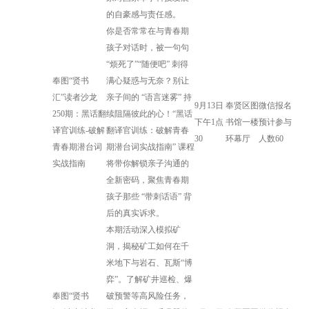
的自豪感与责任感。
你是否常常在与青春期
孩子对话时，被一句句
“烦死了”“随便吧” 刺得
奉图“贤书
满心疑惑与无奈？别让
汇”读者沙龙
亲子间的 “语言迷雾” 持
9月13日
奉贤区图
微信报名
250期：黑话翻
续阻隔彼此的心！“黑话
下午1点
书馆一楼
预计参与
译官训练-破解
翻译官训练：破解青春
30
环幕厅
人数60
青春期潜台词
期潜台词实战指南” 课程
实战指南
将带你解锁亲子沟通的
全新密码，聚焦青春期
孩子那些 “带刺话语” 背
后的真实诉求。
本期活动深入模拟矿
洞，揭秘矿工如何在千
米地下与岩石、瓦斯“博
弈”。了解矿井巡检、爆
奉图“贤书
破预警等高风险任务，