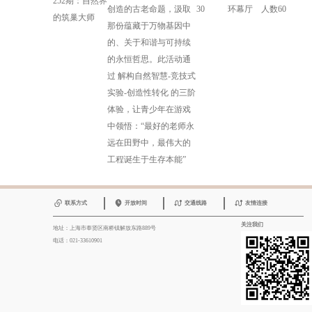
252期：自然界
创造的古老命题，汲取
30
环幕厅
人数60
的筑巢大师
那份蕴藏于万物基因中
的、关于和谐与可持续
的永恒哲思。此活动通
过 解构自然智慧-竞技式
实验-创造性转化 的三阶
体验，让青少年在游戏
中领悟：“最好的老师永
远在田野中，最伟大的
工程诞生于生存本能”
联系方式
开放时间
交通线路
友情连接
关注我们
地址：上海市奉贤区南桥镇解放东路889号
电话：021-33610901