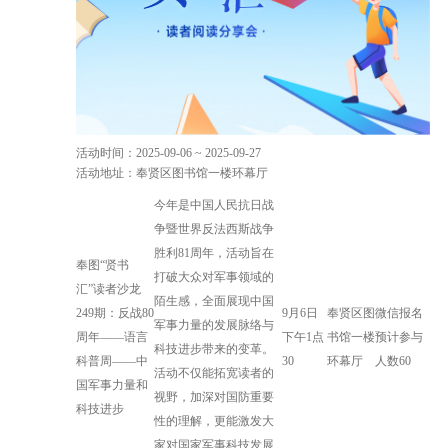
活动时间：2025-09-06 ~ 2025-09-27
活动地址：奉贤区图书馆一楼环幕厅
今年是中国人民抗日战
争暨世界反法西斯战争
胜利81周年，活动旨在
奉图“贤书
打破大众对军事领域的
汇”读者沙龙
陌生感，全面展现中国
249期：反战80
9月6日
奉贤区图
微信报名
军事力量的发展脉络与
周年——语言
下午1点
书馆一楼
预计参与
科技进步带来的变革。
科普周——中
30
环幕厅
人数60
活动不仅能拓宽读者的
国军事力量和
视野，加深对国防重要
科技进步
性的理解，更能激发大
家对国家军事科技发展