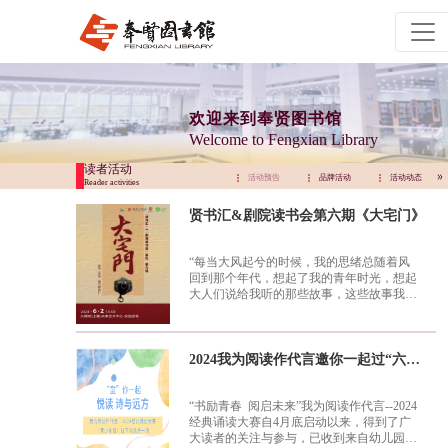
欢迎来到奉贤图书馆
Welcome to Fengxian Library
读者活动
活动预告
品牌活动
活动动态
活动预告
品牌活动
活动动态
Reader activities
贤书汇&剧院读书会第六期《大宅门》
“每当大风起兮的时候，我的思绪总随着风
回到那个年代，想起了我的青年时光，想起
大人们说给我听的那些故事，这些故事我也
想说给你们听，这部《大宅门》就从这开始
吧。” 2001年，你有没有守在屏幕前收看电
视剧版《大宅门》？2013年，你有没有为抢
一张中国国家话剧院出品的话剧版《大宅
2024我为阅读作代言邀你一起过“六一”啦！
门》的票而疯狂？2024年，你有没有为千禧
年的回忆而准备好前往九棵树未来艺术中
心，观看今年上海唯一一场话剧版《大宅
“书励青春 阅启未来”我为阅读作代言--2024
门》的经典回归？本期剧院读书会将走进百
经典诵读大赛自4月底启动以来，得到了广
年风云《大宅门》，续写你与这场名门大戏
大读者的关注与参与，已收到来自幼儿园、