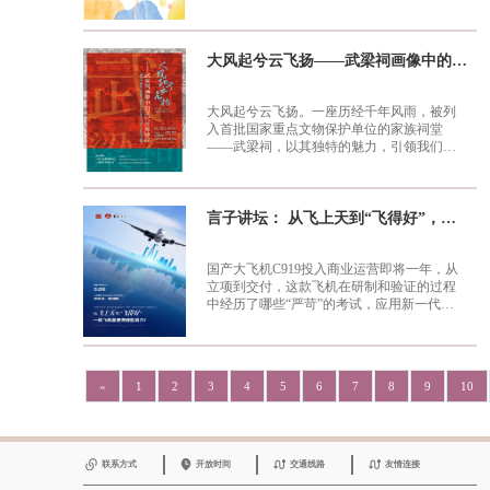
的的新故事... 活动时间 6月2日（星期日）
中小学等不同年龄段读者的阅读推荐作品。
14:00 活动地点 九棵树（上海）未来艺术中
在六一儿童节之际，为爱好朗诵的小朋友准
心·实验剧场 主办单位 奉贤区图书馆九棵树
备了海选线下活动，展现少年儿童爱读书、
读好书的精神风貌。本次活动将由工作人员
（上海）未来艺术中心 参与方式
活动内
大风起兮云飞扬——武梁祠画像中的汉代世界特展开展
容 1. 二胡重奏：《思归》2. 图书推荐3. 主讲
为大家录制参赛视频，并直接提交报名。
嘉宾主题分享4. 互动交流5. 视频片段赏析参
一、活动时间：6月1日09：00-11：00 二、
与现场互动有机会获得话剧《大宅门》门票
活动地点：江南书局（奉贤区南桥镇望园南
大风起兮云飞扬。一座历经千年风雨，被列
两张哦～还有文创小礼品 主讲：汤惟杰。同
路1799弄1号楼3楼） 三、参与对象：热爱阅
入首批国家重点文物保护单位的家族祠堂
济大学人文学院副教授，中文系硕士生导
读的幼儿园、小学、初中、高中的学生 四、
——武梁祠，以其独特的魅力，引领我们走
师；上海电影评论学会副会长；上海电影家
参与方式：微信报名
进华夏文明的少年时代。这座被誉为汉
五、录制须知：每人录
协会理事。研究兴趣：中国现代文学、比较
制限时5分钟，请提前准备好自选录制图书
代“石上史诗”的武梁祠，如今以全新的姿
诗学、中国电影史、都市研究与视觉文化研
及素材，录制结束，请扫二维码填写报名
态，即将在上海市奉贤区图书馆揭开它神秘
究。
表，作品由录制点位直接提交至主办方。
的面纱。为了更好传扬中国优秀传统文化，
言子讲坛： 从飞上天到“飞得好”，一款飞机需要做哪些努力？
打造文化自信自强的上海样本，建设习近平
文化思想最佳实践地，上海市奉贤区图书馆
携手上海艺术品博物馆，重磅展出武梁祠画
国产大飞机C919投入商业运营即将一年，从
像石的珍贵拓片作品。“‘大风起兮云飞
立项到交付，这款飞机在研制和验证的过程
扬’——武梁祠画像中的汉代世界特展”将于5
中经历了哪些“严苛”的考试，应用新一代航
月30日在上海市奉贤区图书馆隆重开展。武
空技术、服务中国和世界市场，C919飞机又
梁祠，全称武氏家族祠，其画像石雕工艺精
做好了哪些准备？这些问题本次讲座将为您
湛，内容生动丰富。这些画像可以分为神话
一一解答。
传说、历史人物、社会生活三类，构成了一
«
1
2
3
4
5
6
7
8
9
10
个万物相生的汉代世界。体现着汉代对人与
人、人与神、以及人与万物关系的思考。作
为中国古代建筑及石雕艺术的珍品，自宋朝
起，就有以欧阳修、赵明诚为首的学者对武
梁祠展开深入研究。到了近代，更多中外学
联系方式
开放时间
交通线路
友情连接
者纷纷加入武梁祠研究的行列，探寻其背后