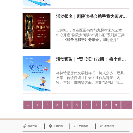
宝，让它在新的时代中焕发出新的光彩。 本
期“贤书汇”，我们结合“我为青年做件事”活
动，让当代青少年了解中国传统戏剧的发
展，并通过此次活动，加强对中国传统戏剧
活动报名｜剧院读书会携手我为阅读作代言（青少年组）总决赛开启报名！
的宣传和推广，让更多的青少年了解和认识
传统戏剧文化的价值，提高大家对传统文化
的认同感和文化自信心，将中国传统文化继
12月9日，奉贤区图书馆与九棵树未来艺术
续发扬光大。
中心开启“剧院大阅读”×“贤书汇”系列第三期
——
《战争与和平》分享会，
同时也是
“阅
读新时代” 我为阅读作代言——经典阅读大
赛（青少年组）决赛。
在本次活动中，将以
《战争与和平》所传递的精神为脉络，邀请
15位阅读代言人与您分享经典好书，用声音
活动预告｜“贤书汇”172期： 换个角度读唐诗一一话说格律诗
致敬经典，用阅读点亮人生。并将
特别展示
奉贤区图书馆不同馆藏版本《战争与和
平》
格律诗是唐代文学新样式，诗人众多，经典
。活动最后，还有
抽奖环节
哦，千万不
累累。传统阅读往往会关注作品背景、内
要错过！ 活动报名：
/活动时间/
2023年12月
9日（周六）14:00 (请于13:30-13:55期间到达
容、主旨、影响等方面。本期“贤书汇”我们
现场，请勿迟到）
将换个角度解读格律诗的产生与定型，格律
/活动地点/
九棵树未来艺
术中心·实验剧场
与规范(篇幅、节奏、押韵、平仄、对仗)，
/活动内容/
1）上海市朗诵
家协会会员、南塘戏剧社共同带来《战争与
传承与创作。
和平》图书推荐及导读；
导读人：
胡大
«
1
2
3
4
5
6
7
8
9
10
维：上海市朗诵协会会员，市百名市民演说
家、区优秀阅读推广人、区“美育工程”讲
师，曾获上海市戏剧展演比赛一等奖等荣
誉。 李佳雯：上海市朗诵协会会员，区优秀
阅读推广人。 钟欣玥：上海市朗诵协会会
联系方式
开放时间
交通线路
友情连接
员，奉贤区文艺爱好者。
2）青少年优秀选