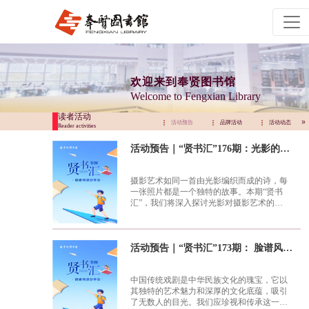
欢迎来到奉贤图书馆
Welcome to Fengxian Library
读者活动
活动预告
品牌活动
活动动态
活动预告
品牌活动
活动动态
Reader activities
活动预告｜“贤书汇”176期：光影的故事 摄影艺术探秘
摄影艺术如同一首由光影编织而成的诗，每
一张照片都是一个独特的故事。本期“贤书
汇”，我们将深入探讨光影对摄影艺术的重
要性，以及摄影师如何通过换个角度捕捉并
诠释生活中的美好瞬间。
活动预告｜“贤书汇”173期： 脸谱风华 梨园好戏的视觉盛宴
中国传统戏剧是中华民族文化的瑰宝，它以
其独特的艺术魅力和深厚的文化底蕴，吸引
了无数人的目光。我们应珍视和传承这一瑰