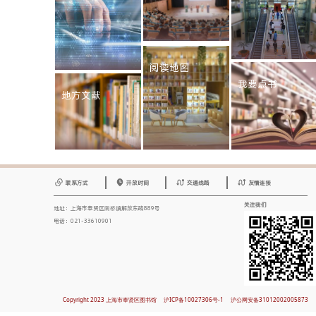
阅读地图
我要点书
地方文献
联系方式
开放时间
交通线路
友情连接
关注我们
地址：上海市奉贤区南桥镇解放东路889号
电话：021-33610901
Copyright 2023 上海市奉贤区图书馆
沪ICP备10027306号-1
沪公网安备31012002005873