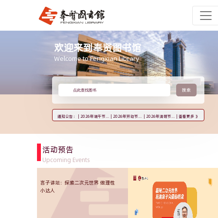
欢迎来到奉贤图书馆
Welcome to Fengxian Library
搜索
点此查找图书
通知公告：
|
2026年端午节开放时间公告
|
2026年劳动节开放时间公告
|
2026年清明节开放时间公告
|
查看更多 》
活动预告
Upcoming Events
言子讲坛：探索二次元世界 做理性
“贤书汇”读者沙龙11月活动预告
“贤书汇”读者沙龙12月活动预告
言子讲坛：从霸王龙到小麻雀，不
言子讲坛：从鎏⾦宝函到花钿胭
青少年信息素养课程：AI“加
小达人
能不说的故事
脂：解密⽂物中的⼤唐盛世
持”共创手抄报