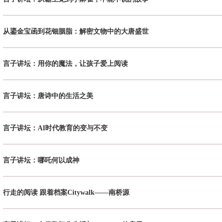
从鎏金宝函到花钿胭脂：解密文物中的大唐盛世
言子讲坛：用你的魔法，让孩子爱上阅读
言子讲坛：唐诗中的生活之美
言子讲坛：AI时代教育的变与不变
言子讲坛：哪吒何以成神
行走的阅读 跟着档案Citywalk——南桥源