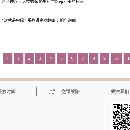
言子讲坛：人类数智化生活与DeepSeek的启示
“这就是中国” 系列讲座动物篇：蛇年说蛇
«
1
2
3
4
5
6
7
8
9
10
1
开放时间
交通线路
关注我们