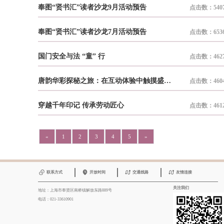
奉图“贤书汇”读者沙龙9月活动预告
点击数：540
奉图“贤书汇”读者沙龙7月活动预告
点击数：653
国门安全与法 “童” 行
点击数：462
唐韵华彩探秘之旅：在互动体验中触摸盛唐艺术温度​
点击数：460
穿越千年印记 传承劳动匠心
点击数：461
«
1
2
3
4
5
»
联系方式
开放时间
交通线路
友情连接
关注我们
地址：上海市奉贤区南桥镇解放东路889号
电话：021-33610901